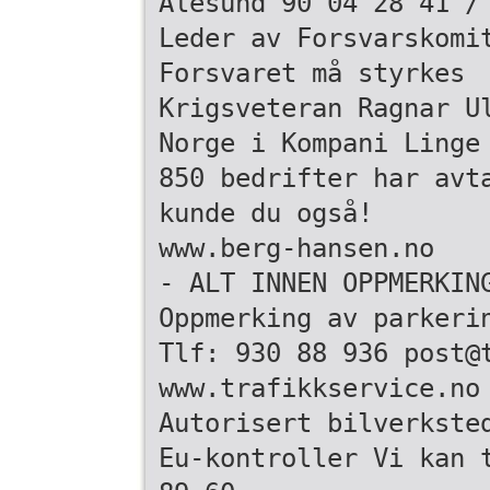
Ålesund 90 04 28 41 /
Leder av Forsvarskomi
Forsvaret må styrkes
Krigsveteran Ragnar U
Norge i Kompani Linge
850 bedrifter har avt
kunde du også!
www.berg-hansen.no
- ALT INNEN OPPMERKIN
Oppmerking av parkeri
Tlf: 930 88 936 post@
www.trafikkservice.no
Autorisert bilverkste
Eu-kontroller Vi kan 